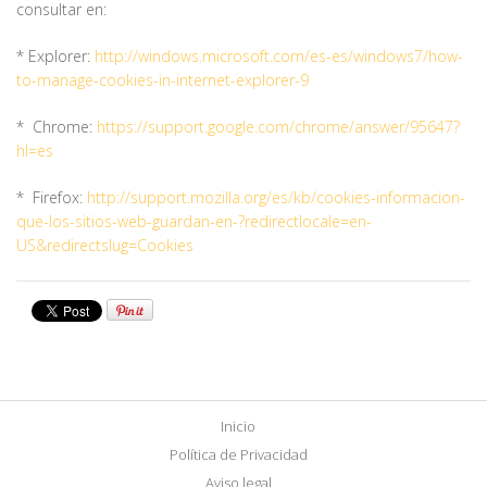
consultar en:
* Explorer:
http://windows.microsoft.com/es-es/windows7/how-
to-manage-cookies-in-internet-explorer-9
* Chrome:
https://support.google.com/chrome/answer/95647?
hl=es
* Firefox:
h
ttp://support.mozilla.org/es/kb/cookies-informacion-
que-los-sitios-web-guardan-en-?redirectlocale=en-
US&redirectslug=Cookies
Inicio
Política de Privacidad
Aviso legal