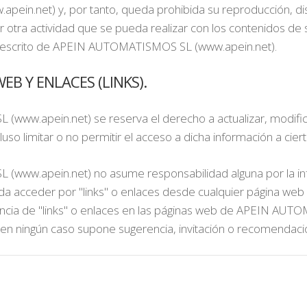
n.net) y, por tanto, queda prohibida su reproducción, distri
r otra actividad que se pueda realizar con los contenidos de s
r escrito de APEIN AUTOMATISMOS SL (www.apein.net).
EB Y ENLACES (LINKS).
w.apein.net) se reserva el derecho a actualizar, modificar
uso limitar o no permitir el acceso a dicha información a cier
ww.apein.net) no asume responsabilidad alguna por la inf
eda acceder por "links" o enlaces desde cualquier págin
ncia de "links" o enlaces en las páginas web de APEIN AUT
n ningún caso supone sugerencia, invitación o recomendaci